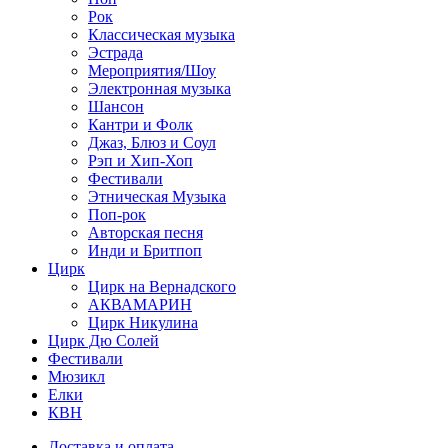
Рок
Классическая музыка
Эстрада
Мероприятия/Шоу
Электронная музыка
Шансон
Кантри и Фолк
Джаз, Блюз и Соул
Рэп и Хип-Хоп
Фестивали
Этническая Музыка
Поп-рок
Авторская песня
Инди и Бритпоп
Цирк
Цирк на Вернадского
АКВАМАРИН
Цирк Никулина
Цирк Дю Солей
Фестивали
Мюзикл
Елки
КВН
Доставка и оплата