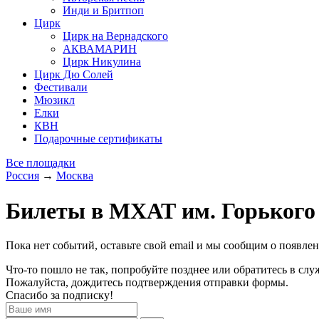
Инди и Бритпоп
Цирк
Цирк на Вернадского
АКВАМАРИН
Цирк Никулина
Цирк Дю Солей
Фестивали
Мюзикл
Елки
КВН
Подарочные сертификаты
Все площадки
Россия
→
Москва
Билеты в МХАТ им. Горького
Пока нет событий, оставьте свой email и мы сообщим о появле
Что-то пошло не так, попробуйте позднее или обратитесь в сл
Пожалуйста, дождитесь подтверждения отправки формы.
Спасибо за подписку!