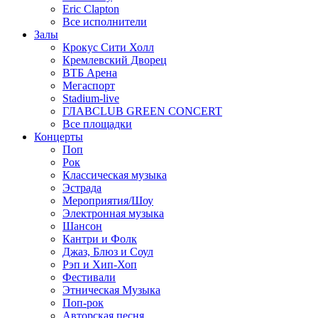
Eric Clapton
Все исполнители
Залы
Крокус Сити Холл
Кремлевский Дворец
ВТБ Арена
Мегаспорт
Stadium-live
ГЛАВCLUB GREEN CONCERT
Все площадки
Концерты
Поп
Рок
Классическая музыка
Эстрада
Мероприятия/Шоу
Электронная музыка
Шансон
Кантри и Фолк
Джаз, Блюз и Соул
Рэп и Хип-Хоп
Фестивали
Этническая Музыка
Поп-рок
Авторская песня