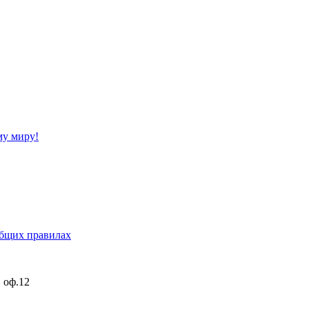
му миру!
бщих правилах
, оф.12