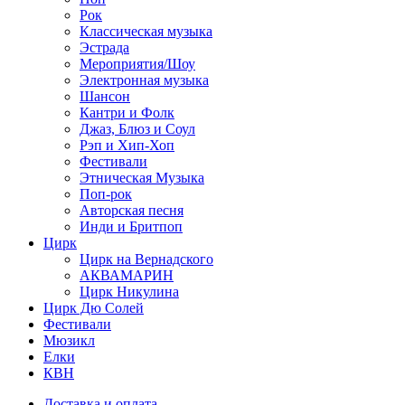
Рок
Классическая музыка
Эстрада
Мероприятия/Шоу
Электронная музыка
Шансон
Кантри и Фолк
Джаз, Блюз и Соул
Рэп и Хип-Хоп
Фестивали
Этническая Музыка
Поп-рок
Авторская песня
Инди и Бритпоп
Цирк
Цирк на Вернадского
АКВАМАРИН
Цирк Никулина
Цирк Дю Солей
Фестивали
Мюзикл
Елки
КВН
Доставка и оплата