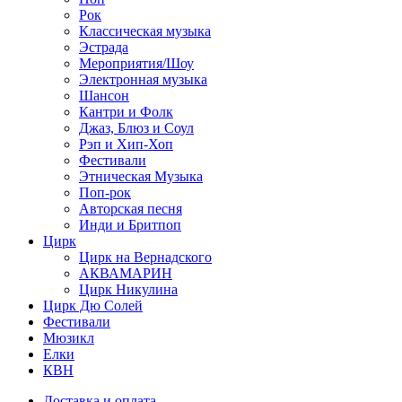
Рок
Классическая музыка
Эстрада
Мероприятия/Шоу
Электронная музыка
Шансон
Кантри и Фолк
Джаз, Блюз и Соул
Рэп и Хип-Хоп
Фестивали
Этническая Музыка
Поп-рок
Авторская песня
Инди и Бритпоп
Цирк
Цирк на Вернадского
АКВАМАРИН
Цирк Никулина
Цирк Дю Солей
Фестивали
Мюзикл
Елки
КВН
Доставка и оплата