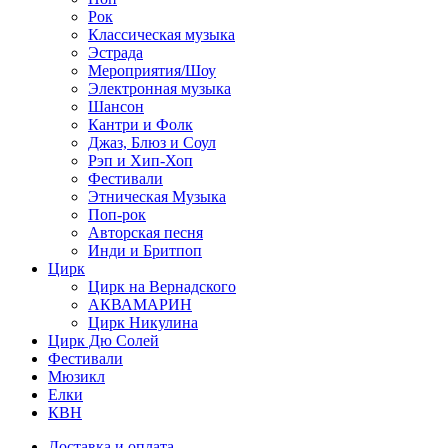
Рок
Классическая музыка
Эстрада
Мероприятия/Шоу
Электронная музыка
Шансон
Кантри и Фолк
Джаз, Блюз и Соул
Рэп и Хип-Хоп
Фестивали
Этническая Музыка
Поп-рок
Авторская песня
Инди и Бритпоп
Цирк
Цирк на Вернадского
АКВАМАРИН
Цирк Никулина
Цирк Дю Солей
Фестивали
Мюзикл
Елки
КВН
Доставка и оплата