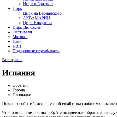
Инди и Бритпоп
Цирк
Цирк на Вернадского
АКВАМАРИН
Цирк Никулина
Цирк Дю Солей
Фестивали
Мюзикл
Елки
КВН
Подарочные сертификаты
Все страны
Испания
События
Города
Площадки
Пока нет событий, оставьте свой email и мы сообщим о появле
Что-то пошло не так, попробуйте позднее или обратитесь в сл