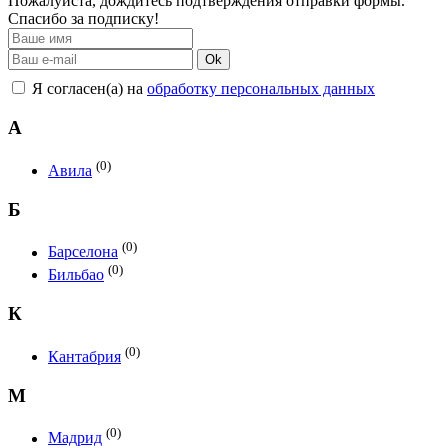
Пожалуйста, дождитесь подтверждения отправки формы.
Спасибо за подписку!
Ok
Я согласен(а) на
обработку персональных данных
А
(0)
Авила
Б
(0)
Барселона
(0)
Бильбао
К
(0)
Кантабрия
М
(0)
Мадрид