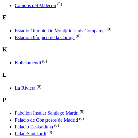
(0)
Campos del Malecon
E
(0)
Estadio Olimpic De Montjuic Lluis Companys
(0)
Estadio Olímpico de la Cartuja
K
(0)
Kobetamendi
L
(0)
La Riviera
P
(0)
Pabellón Insular Santiago Martín
(0)
Palacio de Congresos de Madrid
(0)
Palacio Euskalduna
(0)
Palau Sant Jordi