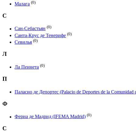
(0)
Малага
С
(0)
Сан-Себастьян
(0)
Санта-Крус де Тенерифе
(0)
Севилья
Л
(0)
Ла Пеинета
П
Паласио де Депортес (Palacio de Deportes de la Comunidad 
Ф
(0)
Фериа де Мадрид (IFEMA Madrid)
C