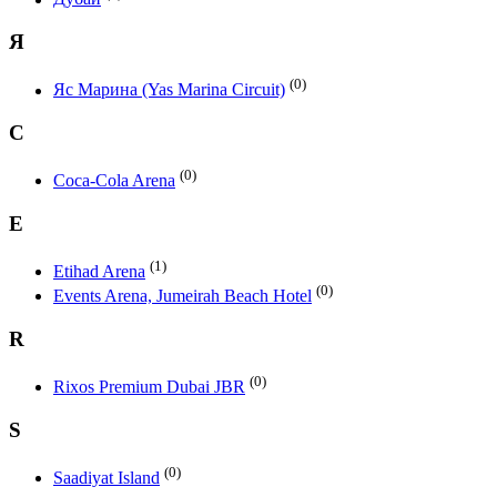
Я
(0)
Яс Марина (Yas Marina Circuit)
C
(0)
Coca-Cola Arena
E
(1)
Etihad Arena
(0)
Events Arena, Jumeirah Beach Hotel
R
(0)
Rixos Premium Dubai JBR
S
(0)
Saadiyat Island