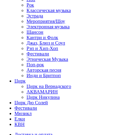
Рок
Классическая музыка
Эстрада
Мероприятия/Шоу
Электронная музыка
Шансон
Кантри и Фолк
Джаз, Блюз и Соул
Рэп и Хип-Хоп
Фестивали
Этническая Музыка
Поп-рок
Авторская песня
Инди и Бритпоп
Цирк
Цирк на Вернадского
АКВАМАРИН
Цирк Никулина
Цирк Дю Солей
Фестивали
Мюзикл
Елки
КВН
Доставка и оплата