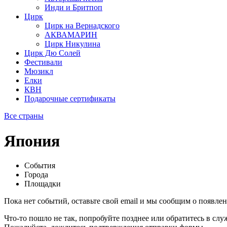
Инди и Бритпоп
Цирк
Цирк на Вернадского
АКВАМАРИН
Цирк Никулина
Цирк Дю Солей
Фестивали
Мюзикл
Елки
КВН
Подарочные сертификаты
Все страны
Япония
События
Города
Площадки
Пока нет событий, оставьте свой email и мы сообщим о появле
Что-то пошло не так, попробуйте позднее или обратитесь в сл