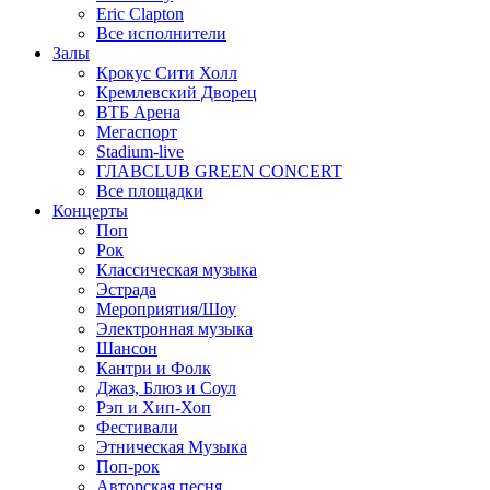
Eric Clapton
Все исполнители
Залы
Крокус Сити Холл
Кремлевский Дворец
ВТБ Арена
Мегаспорт
Stadium-live
ГЛАВCLUB GREEN CONCERT
Все площадки
Концерты
Поп
Рок
Классическая музыка
Эстрада
Мероприятия/Шоу
Электронная музыка
Шансон
Кантри и Фолк
Джаз, Блюз и Соул
Рэп и Хип-Хоп
Фестивали
Этническая Музыка
Поп-рок
Авторская песня