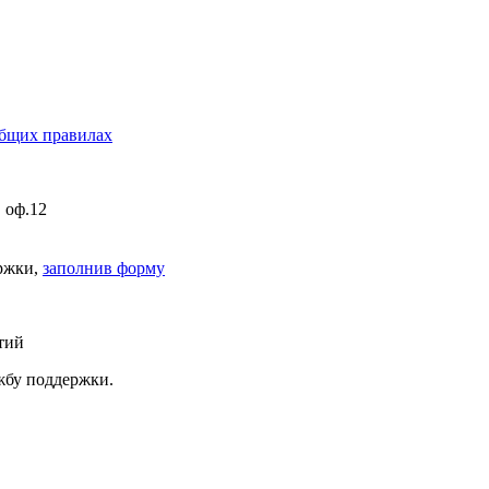
бщих правилах
, оф.12
ержки,
заполнив форму
тий
ужбу поддержки.