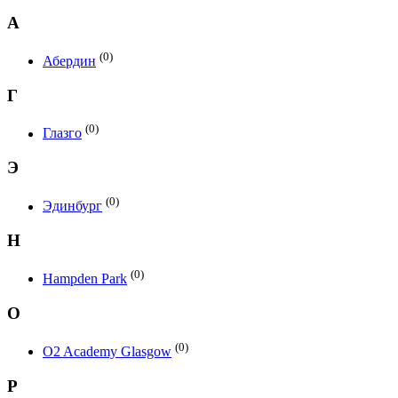
А
(0)
Абердин
Г
(0)
Глазго
Э
(0)
Эдинбург
H
(0)
Hampden Park
O
(0)
O2 Academy Glasgow
P