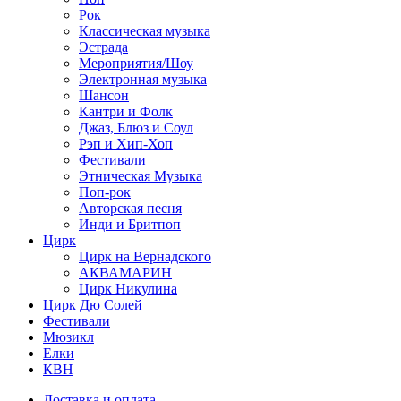
Рок
Классическая музыка
Эстрада
Мероприятия/Шоу
Электронная музыка
Шансон
Кантри и Фолк
Джаз, Блюз и Соул
Рэп и Хип-Хоп
Фестивали
Этническая Музыка
Поп-рок
Авторская песня
Инди и Бритпоп
Цирк
Цирк на Вернадского
АКВАМАРИН
Цирк Никулина
Цирк Дю Солей
Фестивали
Мюзикл
Елки
КВН
Доставка и оплата