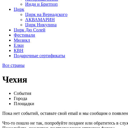
Инди и Бритпоп
Цирк
Цирк на Вернадского
АКВАМАРИН
Цирк Никулина
Цирк Дю Солей
Фестивали
Мюзикл
Елки
КВН
Подарочные сертификаты
Все страны
Чехия
События
Города
Площадки
Пока нет событий, оставьте свой email и мы сообщим о появле
Что-то пошло не так, попробуйте позднее или обратитесь в сл