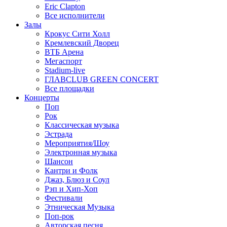
Eric Clapton
Все исполнители
Залы
Крокус Сити Холл
Кремлевский Дворец
ВТБ Арена
Мегаспорт
Stadium-live
ГЛАВCLUB GREEN CONCERT
Все площадки
Концерты
Поп
Рок
Классическая музыка
Эстрада
Мероприятия/Шоу
Электронная музыка
Шансон
Кантри и Фолк
Джаз, Блюз и Соул
Рэп и Хип-Хоп
Фестивали
Этническая Музыка
Поп-рок
Авторская песня