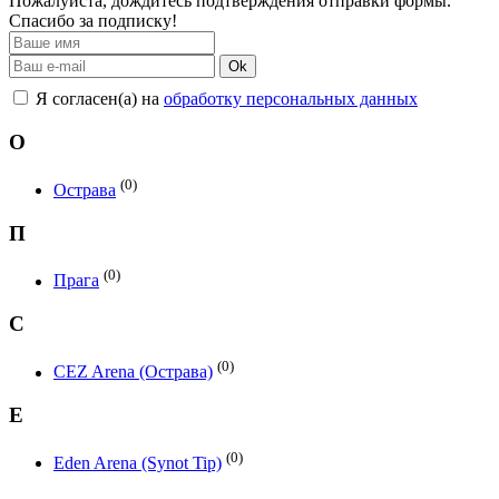
Пожалуйста, дождитесь подтверждения отправки формы.
Спасибо за подписку!
Ok
Я согласен(а) на
обработку персональных данных
О
(0)
Острава
П
(0)
Прага
C
(0)
CEZ Arena (Острава)
E
(0)
Eden Arena (Synot Tip)