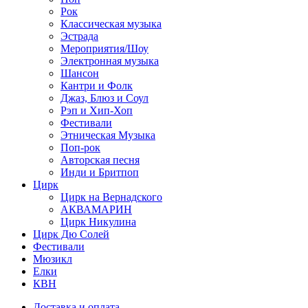
Рок
Классическая музыка
Эстрада
Мероприятия/Шоу
Электронная музыка
Шансон
Кантри и Фолк
Джаз, Блюз и Соул
Рэп и Хип-Хоп
Фестивали
Этническая Музыка
Поп-рок
Авторская песня
Инди и Бритпоп
Цирк
Цирк на Вернадского
АКВАМАРИН
Цирк Никулина
Цирк Дю Солей
Фестивали
Мюзикл
Елки
КВН
Доставка и оплата