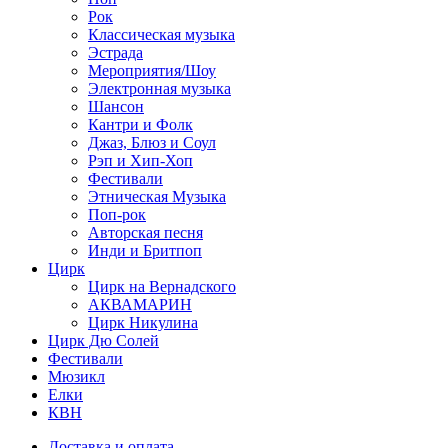
Рок
Классическая музыка
Эстрада
Мероприятия/Шоу
Электронная музыка
Шансон
Кантри и Фолк
Джаз, Блюз и Соул
Рэп и Хип-Хоп
Фестивали
Этническая Музыка
Поп-рок
Авторская песня
Инди и Бритпоп
Цирк
Цирк на Вернадского
АКВАМАРИН
Цирк Никулина
Цирк Дю Солей
Фестивали
Мюзикл
Елки
КВН
Доставка и оплата