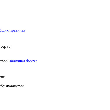
бщих правилах
, оф.12
ержки,
заполнив форму
тий
ужбу поддержки.