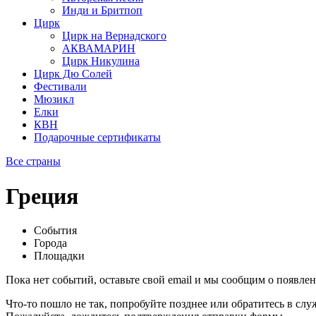
Инди и Бритпоп
Цирк
Цирк на Вернадского
АКВАМАРИН
Цирк Никулина
Цирк Дю Солей
Фестивали
Мюзикл
Елки
КВН
Подарочные сертификаты
Все страны
Греция
События
Города
Площадки
Пока нет событий, оставьте свой email и мы сообщим о появле
Что-то пошло не так, попробуйте позднее или обратитесь в сл