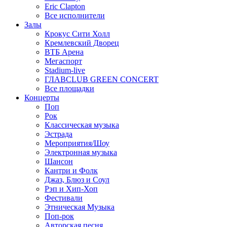
Eric Clapton
Все исполнители
Залы
Крокус Сити Холл
Кремлевский Дворец
ВТБ Арена
Мегаспорт
Stadium-live
ГЛАВCLUB GREEN CONCERT
Все площадки
Концерты
Поп
Рок
Классическая музыка
Эстрада
Мероприятия/Шоу
Электронная музыка
Шансон
Кантри и Фолк
Джаз, Блюз и Соул
Рэп и Хип-Хоп
Фестивали
Этническая Музыка
Поп-рок
Авторская песня