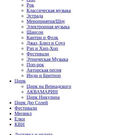
Рок
Классическая музыка
Эстрада
Мероприятия/Шоу
Электронная музыка
Шансон
Кантри и Фолк
Джаз, Блюз и Соул
Рэп и Хип-Хоп
Фестивали
Этническая Музыка
Поп-рок
Авторская песня
Инди и Бритпоп
Цирк
Цирк на Вернадского
АКВАМАРИН
Цирк Никулина
Цирк Дю Солей
Фестивали
Мюзикл
Елки
КВН
Доставка и оплата