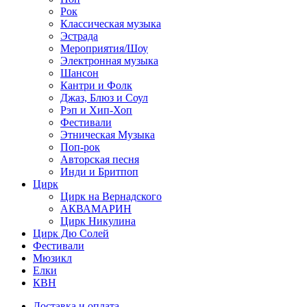
Рок
Классическая музыка
Эстрада
Мероприятия/Шоу
Электронная музыка
Шансон
Кантри и Фолк
Джаз, Блюз и Соул
Рэп и Хип-Хоп
Фестивали
Этническая Музыка
Поп-рок
Авторская песня
Инди и Бритпоп
Цирк
Цирк на Вернадского
АКВАМАРИН
Цирк Никулина
Цирк Дю Солей
Фестивали
Мюзикл
Елки
КВН
Доставка и оплата