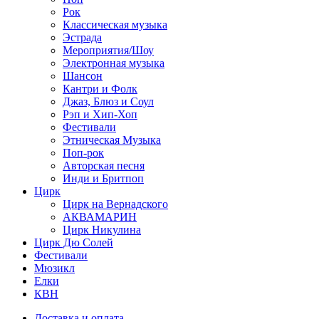
Рок
Классическая музыка
Эстрада
Мероприятия/Шоу
Электронная музыка
Шансон
Кантри и Фолк
Джаз, Блюз и Соул
Рэп и Хип-Хоп
Фестивали
Этническая Музыка
Поп-рок
Авторская песня
Инди и Бритпоп
Цирк
Цирк на Вернадского
АКВАМАРИН
Цирк Никулина
Цирк Дю Солей
Фестивали
Мюзикл
Елки
КВН
Доставка и оплата