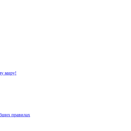
му миру!
бщих правилах