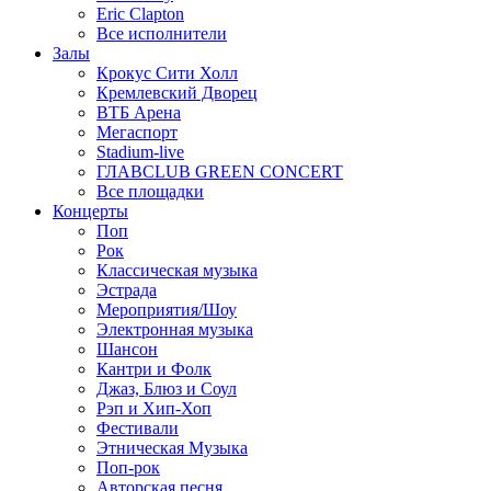
Eric Clapton
Все исполнители
Залы
Крокус Сити Холл
Кремлевский Дворец
ВТБ Арена
Мегаспорт
Stadium-live
ГЛАВCLUB GREEN CONCERT
Все площадки
Концерты
Поп
Рок
Классическая музыка
Эстрада
Мероприятия/Шоу
Электронная музыка
Шансон
Кантри и Фолк
Джаз, Блюз и Соул
Рэп и Хип-Хоп
Фестивали
Этническая Музыка
Поп-рок
Авторская песня