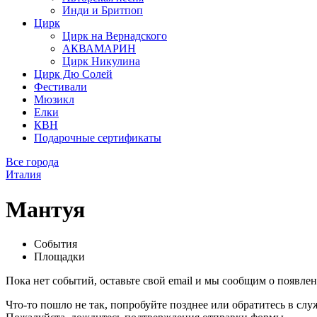
Инди и Бритпоп
Цирк
Цирк на Вернадского
АКВАМАРИН
Цирк Никулина
Цирк Дю Солей
Фестивали
Мюзикл
Елки
КВН
Подарочные сертификаты
Все города
Италия
Мантуя
События
Площадки
Пока нет событий, оставьте свой email и мы сообщим о появле
Что-то пошло не так, попробуйте позднее или обратитесь в сл