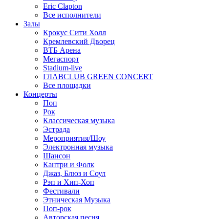
Eric Clapton
Все исполнители
Залы
Крокус Сити Холл
Кремлевский Дворец
ВТБ Арена
Мегаспорт
Stadium-live
ГЛАВCLUB GREEN CONCERT
Все площадки
Концерты
Поп
Рок
Классическая музыка
Эстрада
Мероприятия/Шоу
Электронная музыка
Шансон
Кантри и Фолк
Джаз, Блюз и Соул
Рэп и Хип-Хоп
Фестивали
Этническая Музыка
Поп-рок
Авторская песня