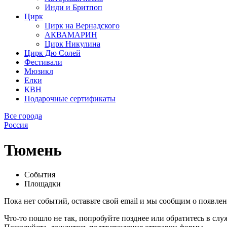
Инди и Бритпоп
Цирк
Цирк на Вернадского
АКВАМАРИН
Цирк Никулина
Цирк Дю Солей
Фестивали
Мюзикл
Елки
КВН
Подарочные сертификаты
Все города
Россия
Тюмень
События
Площадки
Пока нет событий, оставьте свой email и мы сообщим о появле
Что-то пошло не так, попробуйте позднее или обратитесь в сл