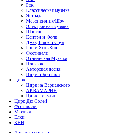
Рок
Классическая музыка
Эстрада
Мероприятия/Шоу
Электронная музыка
Шансон
Кантри и Фолк
Джаз, Блюз и Соул
Рэп и Хип-Хоп
Фестивали
Этническая Музыка
Поп-рок
Авторская песня
Инди и Бритпоп
Цирк
Цирк на Вернадского
АКВАМАРИН
Цирк Никулина
Цирк Дю Солей
Фестивали
Мюзикл
Елки
КВН
Доставка и оплата