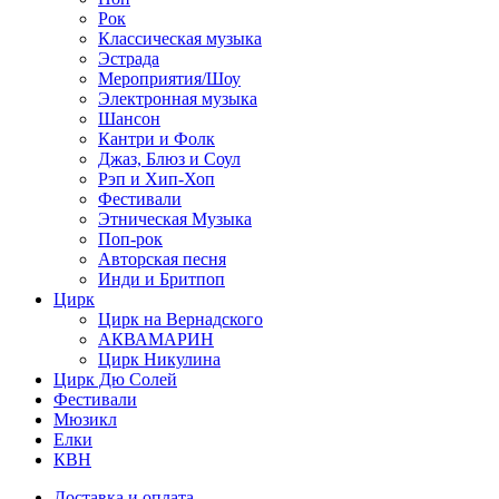
Рок
Классическая музыка
Эстрада
Мероприятия/Шоу
Электронная музыка
Шансон
Кантри и Фолк
Джаз, Блюз и Соул
Рэп и Хип-Хоп
Фестивали
Этническая Музыка
Поп-рок
Авторская песня
Инди и Бритпоп
Цирк
Цирк на Вернадского
АКВАМАРИН
Цирк Никулина
Цирк Дю Солей
Фестивали
Мюзикл
Елки
КВН
Доставка и оплата