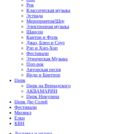
Рок
Классическая музыка
Эстрада
Мероприятия/Шоу
Электронная музыка
Шансон
Кантри и Фолк
Джаз, Блюз и Соул
Рэп и Хип-Хоп
Фестивали
Этническая Музыка
Поп-рок
Авторская песня
Инди и Бритпоп
Цирк
Цирк на Вернадского
АКВАМАРИН
Цирк Никулина
Цирк Дю Солей
Фестивали
Мюзикл
Елки
КВН
Доставка и оплата