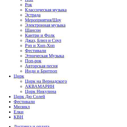
Рок
Классическая музыка
Эстрада
Мероприятия/Шоу
Электронная музыка
Шансон
Кантри и Фолк
Джаз, Блюз и Соул
Рэп и Хип-Хоп
Фестивали
Этническая Музыка
Поп-рок
Авторская песня
Инди и Бритпоп
Цирк
Цирк на Вернадского
АКВАМАРИН
Цирк Никулина
Цирк Дю Солей
Фестивали
Мюзикл
Елки
КВН
Доставка и оплата