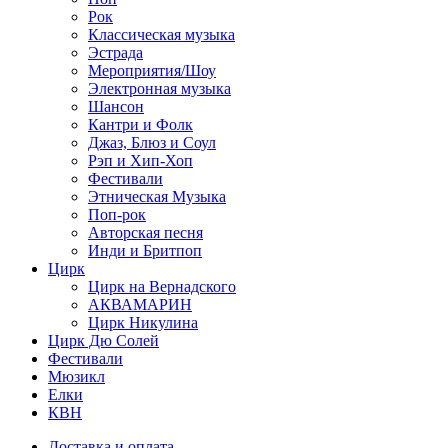
Рок
Классическая музыка
Эстрада
Мероприятия/Шоу
Электронная музыка
Шансон
Кантри и Фолк
Джаз, Блюз и Соул
Рэп и Хип-Хоп
Фестивали
Этническая Музыка
Поп-рок
Авторская песня
Инди и Бритпоп
Цирк
Цирк на Вернадского
АКВАМАРИН
Цирк Никулина
Цирк Дю Солей
Фестивали
Мюзикл
Елки
КВН
Доставка и оплата