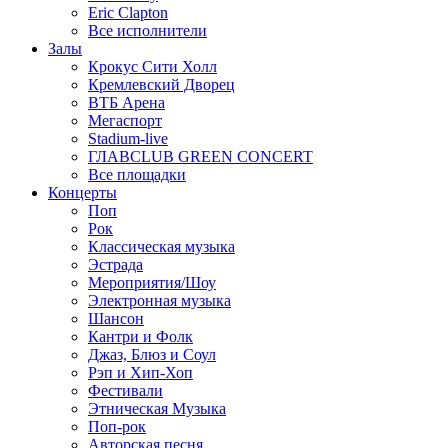
Eric Clapton
Все исполнители
Залы
Крокус Сити Холл
Кремлевский Дворец
ВТБ Арена
Мегаспорт
Stadium-live
ГЛАВCLUB GREEN CONCERT
Все площадки
Концерты
Поп
Рок
Классическая музыка
Эстрада
Мероприятия/Шоу
Электронная музыка
Шансон
Кантри и Фолк
Джаз, Блюз и Соул
Рэп и Хип-Хоп
Фестивали
Этническая Музыка
Поп-рок
Авторская песня