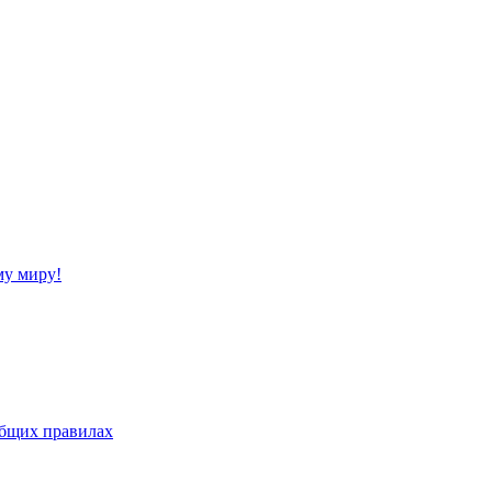
му миру!
бщих правилах