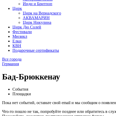
Инди и Бритпоп
Цирк
Цирк на Вернадского
АКВАМАРИН
Цирк Никулина
Цирк Дю Солей
Фестивали
Мюзикл
Елки
КВН
Подарочные сертификаты
Все города
Германия
Бад-Брюккенау
События
Площадки
Пока нет событий, оставьте свой email и мы сообщим о появле
Что-то пошло не так, попробуйте позднее или обратитесь в сл