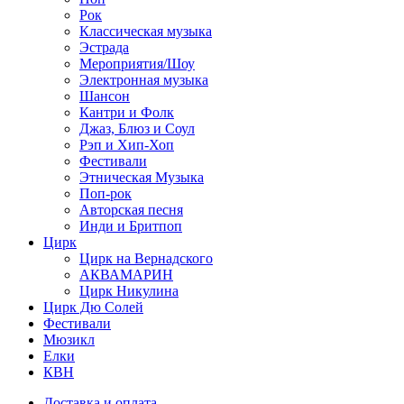
Рок
Классическая музыка
Эстрада
Мероприятия/Шоу
Электронная музыка
Шансон
Кантри и Фолк
Джаз, Блюз и Соул
Рэп и Хип-Хоп
Фестивали
Этническая Музыка
Поп-рок
Авторская песня
Инди и Бритпоп
Цирк
Цирк на Вернадского
АКВАМАРИН
Цирк Никулина
Цирк Дю Солей
Фестивали
Мюзикл
Елки
КВН
Доставка и оплата