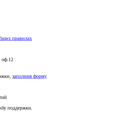
бщих правилах
, оф.12
ержки,
заполнив форму
тий
ужбу поддержки.