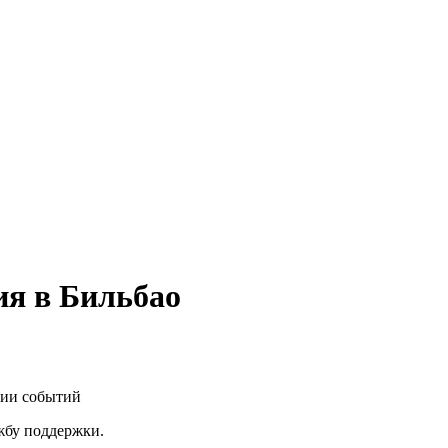
ия в Бильбао
нии событий
ужбу поддержки.