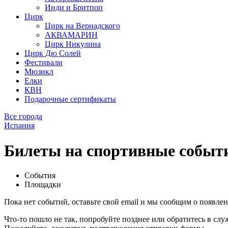
Инди и Бритпоп
Цирк
Цирк на Вернадского
АКВАМАРИН
Цирк Никулина
Цирк Дю Солей
Фестивали
Мюзикл
Елки
КВН
Подарочные сертификаты
Все города
Испания
Билеты на спортивные событ
События
Площадки
Пока нет событий, оставьте свой email и мы сообщим о появле
Что-то пошло не так, попробуйте позднее или обратитесь в сл