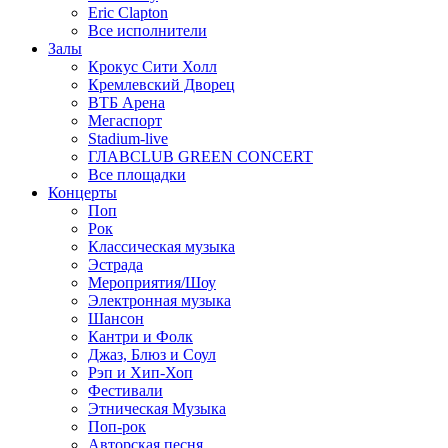
Eric Clapton
Все исполнители
Залы
Крокус Сити Холл
Кремлевский Дворец
ВТБ Арена
Мегаспорт
Stadium-live
ГЛАВCLUB GREEN CONCERT
Все площадки
Концерты
Поп
Рок
Классическая музыка
Эстрада
Мероприятия/Шоу
Электронная музыка
Шансон
Кантри и Фолк
Джаз, Блюз и Соул
Рэп и Хип-Хоп
Фестивали
Этническая Музыка
Поп-рок
Авторская песня