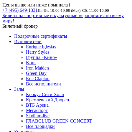
Цены выше или ниже номинала
i
+7 (495) 649-1331
Пн-Пт: 10:00-19:00 (Мск), Сб: 11:00-16:00
Билеты на спортивные и культурные мероприятия по всему
миру!
Билетный брокер
Подарочные сертификаты
Исполнители
Enrique Iglesias
Harry Styles
Группа «Кино»
Korn
Iron Maiden
Green Day
Eric Clapton
Все исполнители
Залы
Крокус Сити Холл
Кремлевский Дворец
ВТБ Арена
Мегаспорт
Stadium-live
ГЛАВCLUB GREEN CONCERT
Все площадки
Концерты