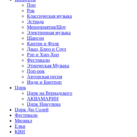
Поп
Рок
Классическая музыка
Эстрада
Мероприятия/Шоу
Электронная музыка
Шансон
Кантри и Фолк
Джаз, Блюз и Соул
Рэп и Хип-Хоп
Фестивали
Этническая Музыка
Поп-рок
Авторская песня
Инди и Бритпоп
Цирк
Цирк на Вернадского
АКВАМАРИН
Цирк Никулина
Цирк Дю Солей
Фестивали
Мюзикл
Елки
КВН