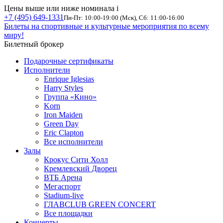
Цены выше или ниже номинала
i
+7 (495) 649-1331
Пн-Пт: 10:00-19:00 (Мск), Сб: 11:00-16:00
Билеты на спортивные и культурные мероприятия по всему
миру!
Билетный брокер
Подарочные сертификаты
Исполнители
Enrique Iglesias
Harry Styles
Группа «Кино»
Korn
Iron Maiden
Green Day
Eric Clapton
Все исполнители
Залы
Крокус Сити Холл
Кремлевский Дворец
ВТБ Арена
Мегаспорт
Stadium-live
ГЛАВCLUB GREEN CONCERT
Все площадки
Концерты