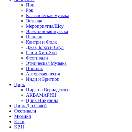
Поп
Рок
Классическая музыка
Эстрада
Мероприятия/Шоу
Электронная музыка
Шансон
Кантри и Фолк
Джаз, Блюз и Соул
Рэп и Хип-Хоп
Фестивали
Этническая Музыка
Поп-рок
Авторская песня
Инди и Бритпоп
Цирк
Цирк на Вернадского
АКВАМАРИН
Цирк Никулина
Цирк Дю Солей
Фестивали
Мюзикл
Елки
КВН