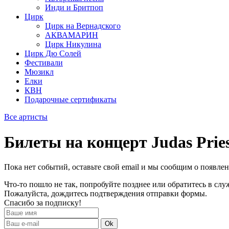
Инди и Бритпоп
Цирк
Цирк на Вернадского
АКВАМАРИН
Цирк Никулина
Цирк Дю Солей
Фестивали
Мюзикл
Елки
КВН
Подарочные сертификаты
Все артисты
Билеты на концерт Judas Prie
Пока нет событий, оставьте свой email и мы сообщим о появле
Что-то пошло не так, попробуйте позднее или обратитесь в сл
Пожалуйста, дождитесь подтверждения отправки формы.
Спасибо за подписку!
Ok