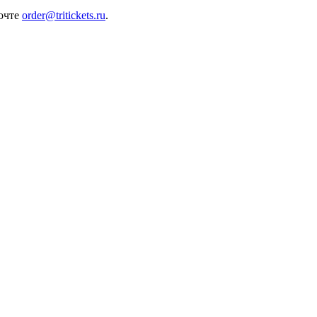
почте
order@tritickets.ru
.