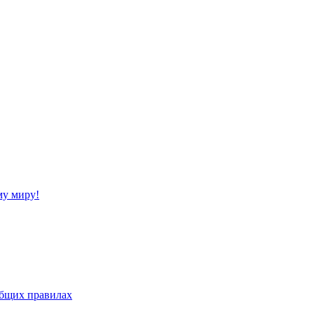
му миру!
бщих правилах