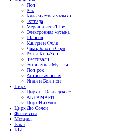
Поп
Рок
Классическая музыка
Эстрада
Мероприятия/Шоу
Электронная музыка
Шансон
Кантри и Фолк
Джаз, Блюз и Соул
Рэп и Хип-Хоп
Фестивали
Этническая Музыка
Поп-рок
Авторская песня
Инди и Бритпоп
Цирк
Цирк на Вернадского
АКВАМАРИН
Цирк Никулина
Цирк Дю Солей
Фестивали
Мюзикл
Елки
КВН