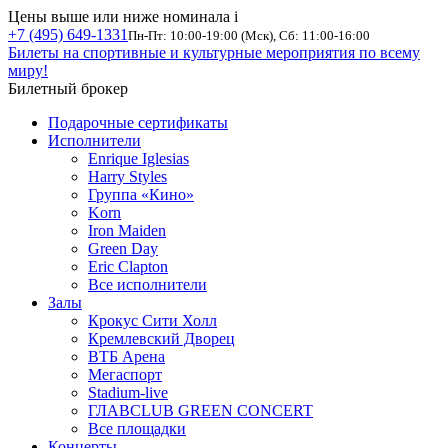
Цены выше или ниже номинала
i
+7 (495) 649-1331
Пн-Пт: 10:00-19:00 (Мск), Сб: 11:00-16:00
Билеты на спортивные и культурные мероприятия по всему
миру!
Билетный брокер
Подарочные сертификаты
Исполнители
Enrique Iglesias
Harry Styles
Группа «Кино»
Korn
Iron Maiden
Green Day
Eric Clapton
Все исполнители
Залы
Крокус Сити Холл
Кремлевский Дворец
ВТБ Арена
Мегаспорт
Stadium-live
ГЛАВCLUB GREEN CONCERT
Все площадки
Концерты