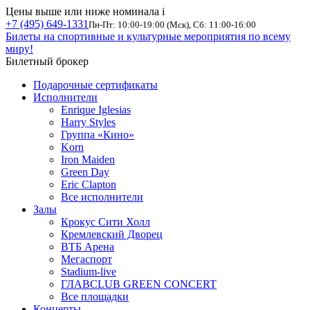
Цены выше или ниже номинала
i
+7 (495) 649-1331
Пн-Пт: 10:00-19:00 (Мск), Сб: 11:00-16:00
Билеты на спортивные и культурные мероприятия по всему
миру!
Билетный брокер
Подарочные сертификаты
Исполнители
Enrique Iglesias
Harry Styles
Группа «Кино»
Korn
Iron Maiden
Green Day
Eric Clapton
Все исполнители
Залы
Крокус Сити Холл
Кремлевский Дворец
ВТБ Арена
Мегаспорт
Stadium-live
ГЛАВCLUB GREEN CONCERT
Все площадки
Концерты