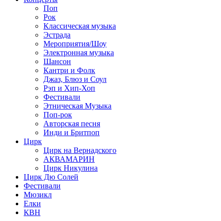
Поп
Рок
Классическая музыка
Эстрада
Мероприятия/Шоу
Электронная музыка
Шансон
Кантри и Фолк
Джаз, Блюз и Соул
Рэп и Хип-Хоп
Фестивали
Этническая Музыка
Поп-рок
Авторская песня
Инди и Бритпоп
Цирк
Цирк на Вернадского
АКВАМАРИН
Цирк Никулина
Цирк Дю Солей
Фестивали
Мюзикл
Елки
КВН