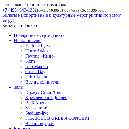
Цены выше или ниже номинала
i
+7 (495) 649-1331
Пн-Пт: 10:00-19:00 (Мск), Сб: 11:00-16:00
Билеты на спортивные и культурные мероприятия по всему
миру!
Билетный брокер
Подарочные сертификаты
Исполнители
Enrique Iglesias
Harry Styles
Группа «Кино»
Korn
Iron Maiden
Green Day
Eric Clapton
Все исполнители
Залы
Крокус Сити Холл
Кремлевский Дворец
ВТБ Арена
Мегаспорт
Stadium-live
ГЛАВCLUB GREEN CONCERT
Все площадки
Концерты