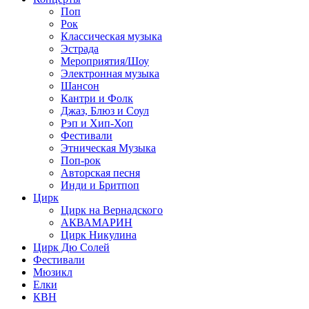
Поп
Рок
Классическая музыка
Эстрада
Мероприятия/Шоу
Электронная музыка
Шансон
Кантри и Фолк
Джаз, Блюз и Соул
Рэп и Хип-Хоп
Фестивали
Этническая Музыка
Поп-рок
Авторская песня
Инди и Бритпоп
Цирк
Цирк на Вернадского
АКВАМАРИН
Цирк Никулина
Цирк Дю Солей
Фестивали
Мюзикл
Елки
КВН