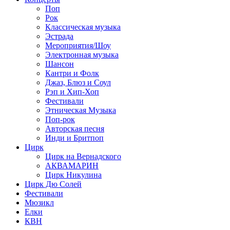
Поп
Рок
Классическая музыка
Эстрада
Мероприятия/Шоу
Электронная музыка
Шансон
Кантри и Фолк
Джаз, Блюз и Соул
Рэп и Хип-Хоп
Фестивали
Этническая Музыка
Поп-рок
Авторская песня
Инди и Бритпоп
Цирк
Цирк на Вернадского
АКВАМАРИН
Цирк Никулина
Цирк Дю Солей
Фестивали
Мюзикл
Елки
КВН