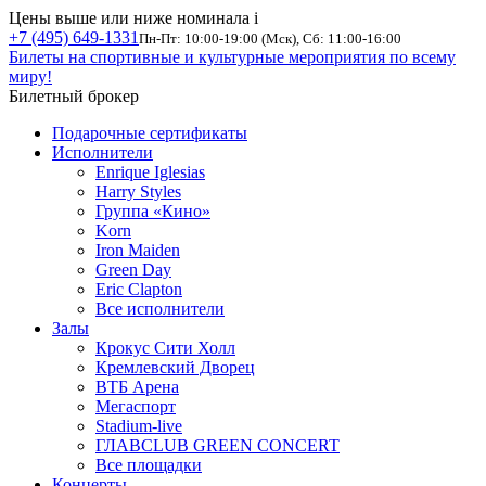
Цены выше или ниже номинала
i
+7 (495) 649-1331
Пн-Пт: 10:00-19:00 (Мск), Сб: 11:00-16:00
Билеты на спортивные и культурные мероприятия по всему
миру!
Билетный брокер
Подарочные сертификаты
Исполнители
Enrique Iglesias
Harry Styles
Группа «Кино»
Korn
Iron Maiden
Green Day
Eric Clapton
Все исполнители
Залы
Крокус Сити Холл
Кремлевский Дворец
ВТБ Арена
Мегаспорт
Stadium-live
ГЛАВCLUB GREEN CONCERT
Все площадки
Концерты