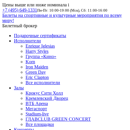
Цены выше или ниже номинала
i
+7 (495) 649-1331
Пн-Пт: 10:00-19:00 (Мск), Сб: 11:00-16:00
Билеты на спортивные и культурные мероприятия по всему
миру!
Билетный брокер
Подарочные сертификаты
Исполнители
Enrique Iglesias
Harry Styles
Группа «Кино»
Korn
Iron Maiden
Green Day
Eric Clapton
Все исполнители
Залы
Крокус Сити Холл
Кремлевский Дворец
ВТБ Арена
Мегаспорт
Stadium-live
ГЛАВCLUB GREEN CONCERT
Все площадки
Концерты