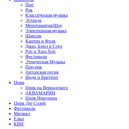
Поп
Рок
Классическая музыка
Эстрада
Мероприятия/Шоу
Электронная музыка
Шансон
Кантри и Фолк
Джаз, Блюз и Соул
Рэп и Хип-Хоп
Фестивали
Этническая Музыка
Поп-рок
Авторская песня
Инди и Бритпоп
Цирк
Цирк на Вернадского
АКВАМАРИН
Цирк Никулина
Цирк Дю Солей
Фестивали
Мюзикл
Елки
КВН