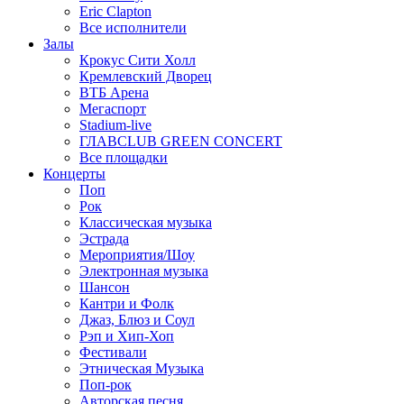
Eric Clapton
Все исполнители
Залы
Крокус Сити Холл
Кремлевский Дворец
ВТБ Арена
Мегаспорт
Stadium-live
ГЛАВCLUB GREEN CONCERT
Все площадки
Концерты
Поп
Рок
Классическая музыка
Эстрада
Мероприятия/Шоу
Электронная музыка
Шансон
Кантри и Фолк
Джаз, Блюз и Соул
Рэп и Хип-Хоп
Фестивали
Этническая Музыка
Поп-рок
Авторская песня