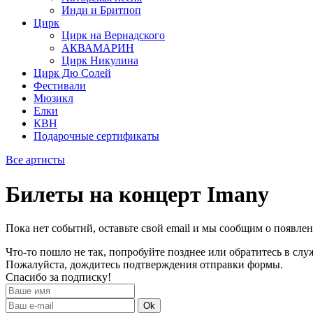
Инди и Бритпоп
Цирк
Цирк на Вернадского
АКВАМАРИН
Цирк Никулина
Цирк Дю Солей
Фестивали
Мюзикл
Елки
КВН
Подарочные сертификаты
Все артисты
Билеты на концерт Imany
Пока нет событий, оставьте свой email и мы сообщим о появле
Что-то пошло не так, попробуйте позднее или обратитесь в сл
Пожалуйста, дождитесь подтверждения отправки формы.
Спасибо за подписку!
Ok