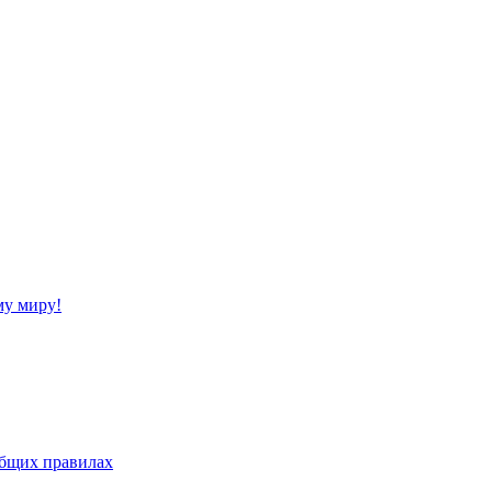
му миру!
бщих правилах