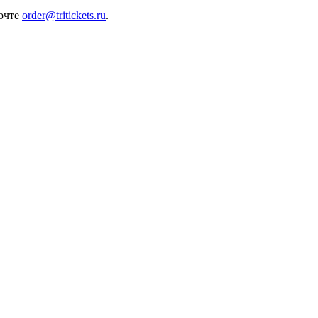
почте
order@tritickets.ru
.