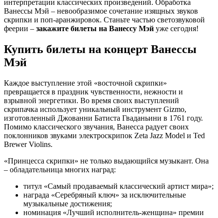
интерпретации классических произведений. Обработка
Ванессы Мэй – невообразимое сочетание изящных звуков
скрипки и поп-аранжировок. Станьте частью светозвуковой
феерии –
закажите билеты на Ванессу Мэй
уже сегодня!
Купить билеты на концерт Ванессы
Мэй
Каждое выступление этой «восточной скрипки»
превращается в праздник чувственности, нежности и
взрывной энергетики. Во время своих выступлений
скрипачка использует уникальный инструмент Gizmo,
изготовленный Джованни Батиста Гваданьини в 1761 году.
Помимо классического звучания, Ванесса радует своих
поклонников звуками электроскрипок Zeta Jazz Model и Ted
Brewer Violins.
«Принцесса скрипки» не только выдающийся музыкант. Она
– обладательница многих наград:
титул «Самый продаваемый классический артист мира»;
награда «Серебряный ключ» за исключительные
музыкальные достижения;
номинация «Лучший исполнитель-женщина» премии