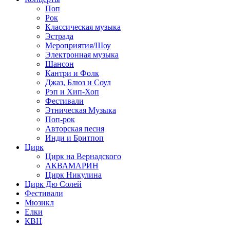
Поп
Рок
Классическая музыка
Эстрада
Мероприятия/Шоу
Электронная музыка
Шансон
Кантри и Фолк
Джаз, Блюз и Соул
Рэп и Хип-Хоп
Фестивали
Этническая Музыка
Поп-рок
Авторская песня
Инди и Бритпоп
Цирк
Цирк на Вернадского
АКВАМАРИН
Цирк Никулина
Цирк Дю Солей
Фестивали
Мюзикл
Елки
КВН