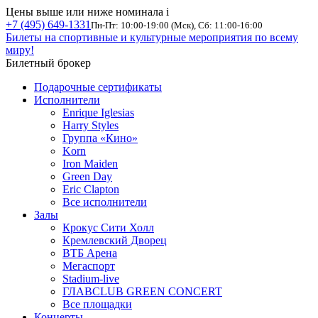
Цены выше или ниже номинала
i
+7 (495) 649-1331
Пн-Пт: 10:00-19:00 (Мск), Сб: 11:00-16:00
Билеты на спортивные и культурные мероприятия по всему
миру!
Билетный брокер
Подарочные сертификаты
Исполнители
Enrique Iglesias
Harry Styles
Группа «Кино»
Korn
Iron Maiden
Green Day
Eric Clapton
Все исполнители
Залы
Крокус Сити Холл
Кремлевский Дворец
ВТБ Арена
Мегаспорт
Stadium-live
ГЛАВCLUB GREEN CONCERT
Все площадки
Концерты