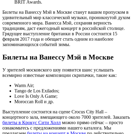
BRIT Awards.
Билеты на Ванессу Мэй в Москве станут вашим пропуском в
удивительный мир классической музыки, проникнутой духом
современного мира. Ванесса Мэй, сохраняя верность
традициям, даст ежегодный концерт в российской столице.
Грядущее выступление британки в России состоится 15
февраля 2017 года и обещает стать одним из наиболее
запоминающихся событий зимы.
Билеты на Ванессу Мэй в Москве
У зрителей московского шоу появится шанс услышать
всемирно известные композиции скрипачки, такие как:
Warm Air;
Tango de Los Exilados;
Love Is Only A Game;
Moroccan Roll и др.
Выступление состоится на сцене Crocus City Hall –
концертного зала, вмещающего около 7000 зрителей. Заказать
билеты в Крокус Сити Холл
можно прямо сейчас – просто
ознакомьтесь с предложениями нашего каталога. Мы
предлагаем
билеты на концерт в Москве
по действительно