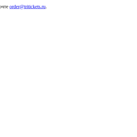
почте
order@tritickets.ru
.