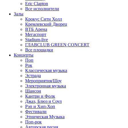
Eric Clapton
Все исполнители
Залы
Крокус Сити Холл
Кремлевский Дворец
ВТБ Арена
Мегаспорт
Stadium-live
ГЛАВCLUB GREEN CONCERT
Все площадки
Концерты
Поп
Рок
Классическая музыка
Эстрада
Мероприятия/Шоу
Электронная музыка
Шансон
Кантри и Фолк
Джаз, Блюз и Соул
Рэп и Хип-Хоп
Фестивали
Этническая Музыка
Поп-рок
Авторская песня