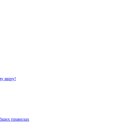
му миру!
бщих правилах