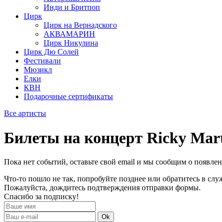
Инди и Бритпоп
Цирк
Цирк на Вернадского
АКВАМАРИН
Цирк Никулина
Цирк Дю Солей
Фестивали
Мюзикл
Елки
КВН
Подарочные сертификаты
Все артисты
Билеты на концерт Ricky Mar
Пока нет событий, оставьте свой email и мы сообщим о появле
Что-то пошло не так, попробуйте позднее или обратитесь в сл
Пожалуйста, дождитесь подтверждения отправки формы.
Спасибо за подписку!
Ok