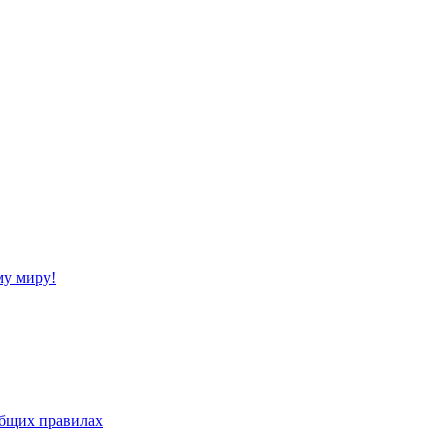
му миру!
бщих правилах