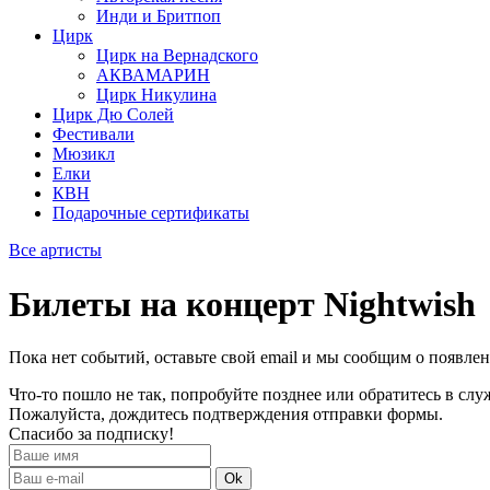
Инди и Бритпоп
Цирк
Цирк на Вернадского
АКВАМАРИН
Цирк Никулина
Цирк Дю Солей
Фестивали
Мюзикл
Елки
КВН
Подарочные сертификаты
Все артисты
Билеты на концерт Nightwish
Пока нет событий, оставьте свой email и мы сообщим о появле
Что-то пошло не так, попробуйте позднее или обратитесь в сл
Пожалуйста, дождитесь подтверждения отправки формы.
Спасибо за подписку!
Ok