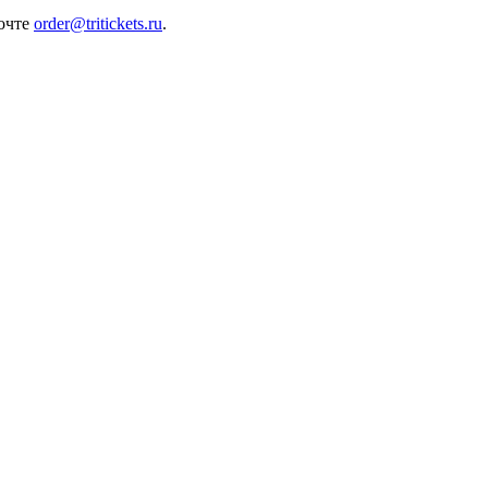
почте
order@tritickets.ru
.