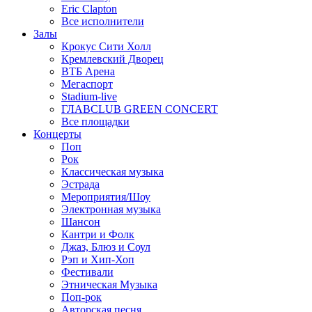
Eric Clapton
Все исполнители
Залы
Крокус Сити Холл
Кремлевский Дворец
ВТБ Арена
Мегаспорт
Stadium-live
ГЛАВCLUB GREEN CONCERT
Все площадки
Концерты
Поп
Рок
Классическая музыка
Эстрада
Мероприятия/Шоу
Электронная музыка
Шансон
Кантри и Фолк
Джаз, Блюз и Соул
Рэп и Хип-Хоп
Фестивали
Этническая Музыка
Поп-рок
Авторская песня