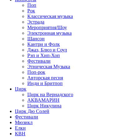
Поп
Рок
Классическая музыка
Эстрада
Мероприятия/Шоу
Электронная музыка
Шансон
Кантри и Фолк
Джаз, Блюз и Соул
Рэп и Хип-Хоп
Фестивали
Этническая Музыка
Поп-рок
Авторская песня
Инди и Бритпоп
Цирк
Цирк на Вернадского
АКВАМАРИН
Цирк Никулина
Цирк Дю Солей
Фестивали
Мюзикл
Елки
КВН