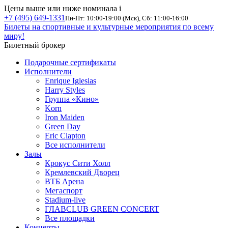
Цены выше или ниже номинала
i
+7 (495) 649-1331
Пн-Пт: 10:00-19:00 (Мск), Сб: 11:00-16:00
Билеты на спортивные и культурные мероприятия по всему
миру!
Билетный брокер
Подарочные сертификаты
Исполнители
Enrique Iglesias
Harry Styles
Группа «Кино»
Korn
Iron Maiden
Green Day
Eric Clapton
Все исполнители
Залы
Крокус Сити Холл
Кремлевский Дворец
ВТБ Арена
Мегаспорт
Stadium-live
ГЛАВCLUB GREEN CONCERT
Все площадки
Концерты