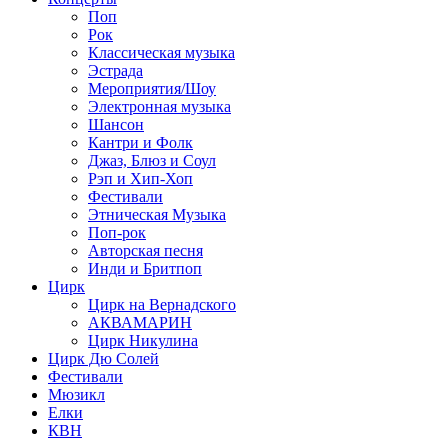
Поп
Рок
Классическая музыка
Эстрада
Мероприятия/Шоу
Электронная музыка
Шансон
Кантри и Фолк
Джаз, Блюз и Соул
Рэп и Хип-Хоп
Фестивали
Этническая Музыка
Поп-рок
Авторская песня
Инди и Бритпоп
Цирк
Цирк на Вернадского
АКВАМАРИН
Цирк Никулина
Цирк Дю Солей
Фестивали
Мюзикл
Елки
КВН