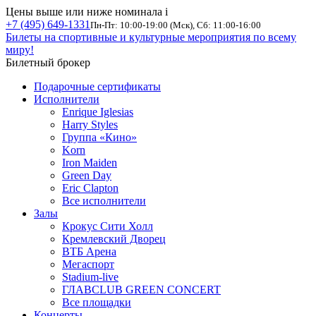
Цены выше или ниже номинала
i
+7 (495) 649-1331
Пн-Пт: 10:00-19:00 (Мск), Сб: 11:00-16:00
Билеты на спортивные и культурные мероприятия по всему
миру!
Билетный брокер
Подарочные сертификаты
Исполнители
Enrique Iglesias
Harry Styles
Группа «Кино»
Korn
Iron Maiden
Green Day
Eric Clapton
Все исполнители
Залы
Крокус Сити Холл
Кремлевский Дворец
ВТБ Арена
Мегаспорт
Stadium-live
ГЛАВCLUB GREEN CONCERT
Все площадки
Концерты