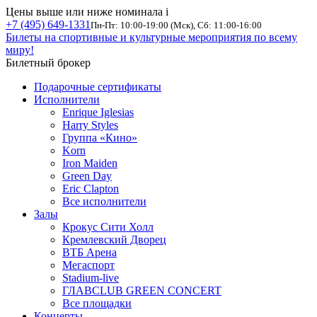
Цены выше или ниже номинала
i
+7 (495) 649-1331
Пн-Пт: 10:00-19:00 (Мск), Сб: 11:00-16:00
Билеты на спортивные и культурные мероприятия по всему
миру!
Билетный брокер
Подарочные сертификаты
Исполнители
Enrique Iglesias
Harry Styles
Группа «Кино»
Korn
Iron Maiden
Green Day
Eric Clapton
Все исполнители
Залы
Крокус Сити Холл
Кремлевский Дворец
ВТБ Арена
Мегаспорт
Stadium-live
ГЛАВCLUB GREEN CONCERT
Все площадки
Концерты