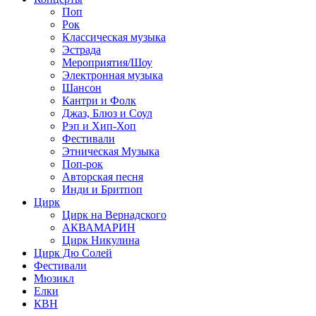
Поп
Рок
Классическая музыка
Эстрада
Мероприятия/Шоу
Электронная музыка
Шансон
Кантри и Фолк
Джаз, Блюз и Соул
Рэп и Хип-Хоп
Фестивали
Этническая Музыка
Поп-рок
Авторская песня
Инди и Бритпоп
Цирк
Цирк на Вернадского
АКВАМАРИН
Цирк Никулина
Цирк Дю Солей
Фестивали
Мюзикл
Елки
КВН