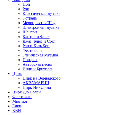
Поп
Рок
Классическая музыка
Эстрада
Мероприятия/Шоу
Электронная музыка
Шансон
Кантри и Фолк
Джаз, Блюз и Соул
Рэп и Хип-Хоп
Фестивали
Этническая Музыка
Поп-рок
Авторская песня
Инди и Бритпоп
Цирк
Цирк на Вернадского
АКВАМАРИН
Цирк Никулина
Цирк Дю Солей
Фестивали
Мюзикл
Елки
КВН