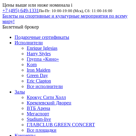
Цены выше или ниже номинала
i
+7 (495) 649-1331
Пн-Пт: 10:00-19:00 (Мск), Сб: 11:00-16:00
Билеты на спортивные и культурные мероприятия по всему
миру!
Билетный брокер
Подарочные сертификаты
Исполнители
Enrique Iglesias
Harry Styles
Группа «Кино»
Korn
Iron Maiden
Green Day
Eric Clapton
Все исполнители
Залы
Крокус Сити Холл
Кремлевский Дворец
ВТБ Арена
Мегаспорт
Stadium-live
ГЛАВCLUB GREEN CONCERT
Все площадки
Концерты