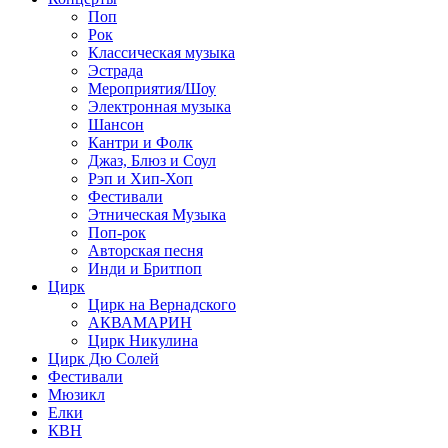
Поп
Рок
Классическая музыка
Эстрада
Мероприятия/Шоу
Электронная музыка
Шансон
Кантри и Фолк
Джаз, Блюз и Соул
Рэп и Хип-Хоп
Фестивали
Этническая Музыка
Поп-рок
Авторская песня
Инди и Бритпоп
Цирк
Цирк на Вернадского
АКВАМАРИН
Цирк Никулина
Цирк Дю Солей
Фестивали
Мюзикл
Елки
КВН