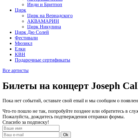
Инди и Бритпоп
Цирк
Цирк на Вернадского
АКВАМАРИН
Цирк Никулина
Цирк Дю Солей
Фестивали
Мюзикл
Елки
КВН
Подарочные сертификаты
Все артисты
Билеты на концерт Joseph Cal
Пока нет событий, оставьте свой email и мы сообщим о появле
Что-то пошло не так, попробуйте позднее или обратитесь в сл
Пожалуйста, дождитесь подтверждения отправки формы.
Спасибо за подписку!
Ok