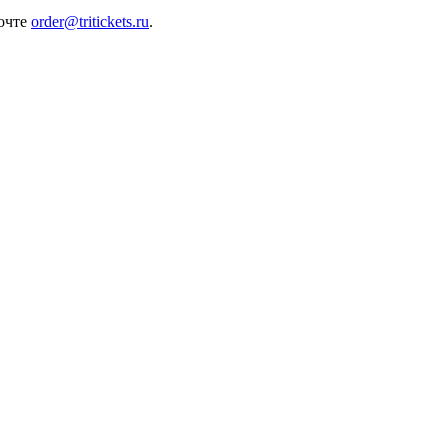
почте
order@tritickets.ru
.