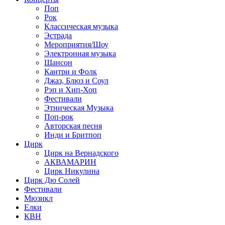
Поп
Рок
Классическая музыка
Эстрада
Мероприятия/Шоу
Электронная музыка
Шансон
Кантри и Фолк
Джаз, Блюз и Соул
Рэп и Хип-Хоп
Фестивали
Этническая Музыка
Поп-рок
Авторская песня
Инди и Бритпоп
Цирк
Цирк на Вернадского
АКВАМАРИН
Цирк Никулина
Цирк Дю Солей
Фестивали
Мюзикл
Елки
КВН