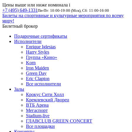
Цены выше или ниже номинала
i
+7 (495) 649-1331
Пн-Пт: 10:00-19:00 (Мск), Сб: 11:00-16:00
Билеты на спортивные и культурные мероприятия по всему
миру!
Билетный брокер
Подарочные сертификаты
Исполнители
Enrique Iglesias
Harry Styles
Группа «Кино»
Korn
Iron Maiden
Green Day
Eric Clapton
Все исполнители
Залы
Крокус Сити Холл
Кремлевский Дворец
ВТБ Арена
Мегаспорт
Stadium-live
ГЛАВCLUB GREEN CONCERT
Все площадки
Концерты