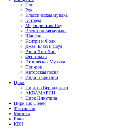
Поп
Рок
Классическая музыка
Эстрада
Мероприятия/Шоу
Электронная музыка
Шансон
Кантри и Фолк
Джаз, Блюз и Соул
Рэп и Хип-Хоп
Фестивали
Этническая Музыка
Поп-рок
Авторская песня
Инди и Бритпоп
Цирк
Цирк на Вернадского
АКВАМАРИН
Цирк Никулина
Цирк Дю Солей
Фестивали
Мюзикл
Елки
КВН