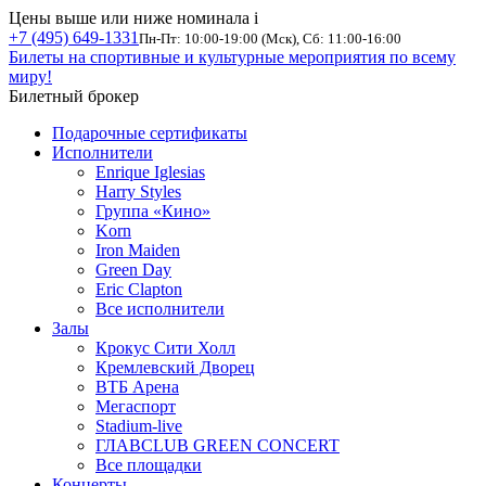
Цены выше или ниже номинала
i
+7 (495) 649-1331
Пн-Пт: 10:00-19:00 (Мск), Сб: 11:00-16:00
Билеты на спортивные и культурные мероприятия по всему
миру!
Билетный брокер
Подарочные сертификаты
Исполнители
Enrique Iglesias
Harry Styles
Группа «Кино»
Korn
Iron Maiden
Green Day
Eric Clapton
Все исполнители
Залы
Крокус Сити Холл
Кремлевский Дворец
ВТБ Арена
Мегаспорт
Stadium-live
ГЛАВCLUB GREEN CONCERT
Все площадки
Концерты