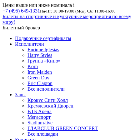
Цены выше или ниже номинала
i
+7 (495) 649-1331
Пн-Пт: 10:00-19:00 (Мск), Сб: 11:00-16:00
Билеты на спортивные и культурные мероприятия по всему
миру!
Билетный брокер
Подарочные сертификаты
Исполнители
Enrique Iglesias
Harry Styles
Группа «Кино»
Korn
Iron Maiden
Green Day
Eric Clapton
Все исполнители
Залы
Крокус Сити Холл
Кремлевский Дворец
ВТБ Арена
Мегаспорт
Stadium-live
ГЛАВCLUB GREEN CONCERT
Все площадки
Концерты