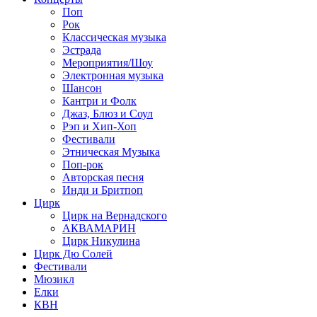
Поп
Рок
Классическая музыка
Эстрада
Мероприятия/Шоу
Электронная музыка
Шансон
Кантри и Фолк
Джаз, Блюз и Соул
Рэп и Хип-Хоп
Фестивали
Этническая Музыка
Поп-рок
Авторская песня
Инди и Бритпоп
Цирк
Цирк на Вернадского
АКВАМАРИН
Цирк Никулина
Цирк Дю Солей
Фестивали
Мюзикл
Елки
КВН