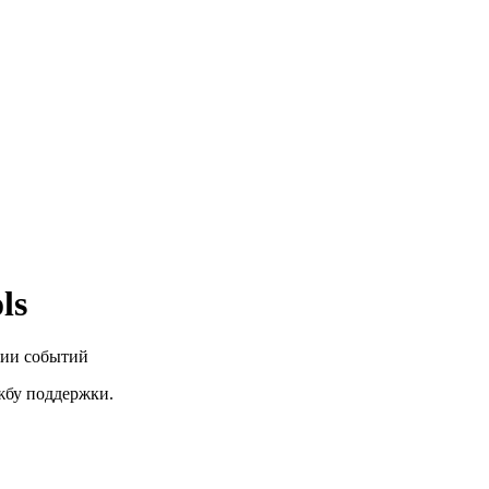
ls
нии событий
ужбу поддержки.