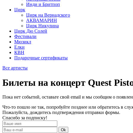
Инди и Бритпоп
Цирк
Цирк на Вернадского
АКВАМАРИН
Цирк Никулина
Цирк Дю Солей
Фестивали
Мюзикл
Елки
КВН
Подарочные сертификаты
Все артисты
Билеты на концерт Quest Pisto
Пока нет событий, оставьте свой email и мы сообщим о появле
Что-то пошло не так, попробуйте позднее или обратитесь в сл
Пожалуйста, дождитесь подтверждения отправки формы.
Спасибо за подписку!
Ok