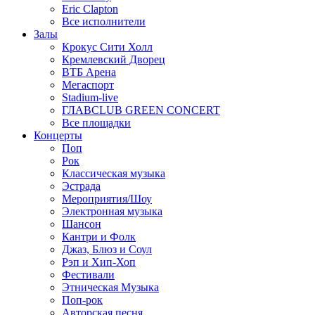
Eric Clapton
Все исполнители
Залы
Крокус Сити Холл
Кремлевский Дворец
ВТБ Арена
Мегаспорт
Stadium-live
ГЛАВCLUB GREEN CONCERT
Все площадки
Концерты
Поп
Рок
Классическая музыка
Эстрада
Мероприятия/Шоу
Электронная музыка
Шансон
Кантри и Фолк
Джаз, Блюз и Соул
Рэп и Хип-Хоп
Фестивали
Этническая Музыка
Поп-рок
Авторская песня