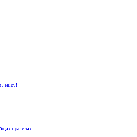
му миру!
бщих правилах