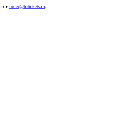
почте
order@tritickets.ru
.