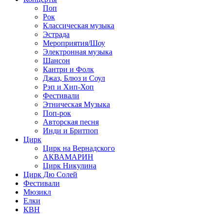
Поп
Рок
Классическая музыка
Эстрада
Мероприятия/Шоу
Электронная музыка
Шансон
Кантри и Фолк
Джаз, Блюз и Соул
Рэп и Хип-Хоп
Фестивали
Этническая Музыка
Поп-рок
Авторская песня
Инди и Бритпоп
Цирк
Цирк на Вернадского
АКВАМАРИН
Цирк Никулина
Цирк Дю Солей
Фестивали
Мюзикл
Елки
КВН