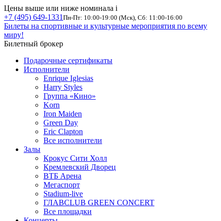
Цены выше или ниже номинала
i
+7 (495) 649-1331
Пн-Пт: 10:00-19:00 (Мск), Сб: 11:00-16:00
Билеты на спортивные и культурные мероприятия по всему
миру!
Билетный брокер
Подарочные сертификаты
Исполнители
Enrique Iglesias
Harry Styles
Группа «Кино»
Korn
Iron Maiden
Green Day
Eric Clapton
Все исполнители
Залы
Крокус Сити Холл
Кремлевский Дворец
ВТБ Арена
Мегаспорт
Stadium-live
ГЛАВCLUB GREEN CONCERT
Все площадки
Концерты