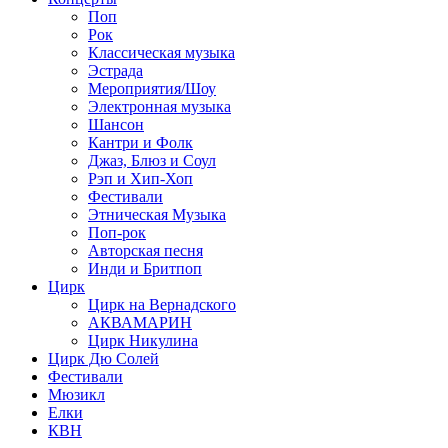
Поп
Рок
Классическая музыка
Эстрада
Мероприятия/Шоу
Электронная музыка
Шансон
Кантри и Фолк
Джаз, Блюз и Соул
Рэп и Хип-Хоп
Фестивали
Этническая Музыка
Поп-рок
Авторская песня
Инди и Бритпоп
Цирк
Цирк на Вернадского
АКВАМАРИН
Цирк Никулина
Цирк Дю Солей
Фестивали
Мюзикл
Елки
КВН