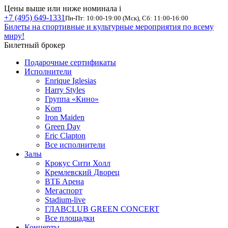
Цены выше или ниже номинала
i
+7 (495) 649-1331
Пн-Пт: 10:00-19:00 (Мск), Сб: 11:00-16:00
Билеты на спортивные и культурные мероприятия по всему
миру!
Билетный брокер
Подарочные сертификаты
Исполнители
Enrique Iglesias
Harry Styles
Группа «Кино»
Korn
Iron Maiden
Green Day
Eric Clapton
Все исполнители
Залы
Крокус Сити Холл
Кремлевский Дворец
ВТБ Арена
Мегаспорт
Stadium-live
ГЛАВCLUB GREEN CONCERT
Все площадки
Концерты